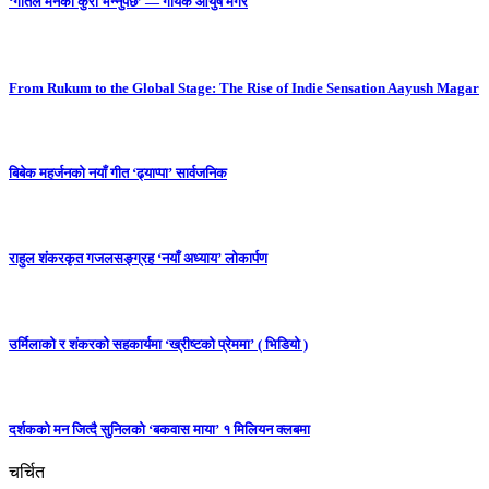
‘गीतले मनको कुरा भन्नुपर्छ’ — गायक आयुष मगर
From Rukum to the Global Stage: The Rise of Indie Sensation Aayush Magar
बिबेक महर्जनको नयाँ गीत ‘ढ्याप्पा’ सार्वजनिक
राहुल शंकरकृत गजलसङ्ग्रह ‘नयाँ अध्याय’ लोकार्पण
उर्मिलाको र शंकरको सहकार्यमा ‘ख्रीष्टको प्रेममा’ ( भिडियो )
दर्शकको मन जित्दै सुनिलको ‘बकवास माया’ १ मिलियन क्लबमा
चर्चित