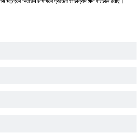
्रयास भइरहेको निर्वाचन आयोगका प्रवक्ता शालिग्राम शर्मा पौडेलले बताए ।