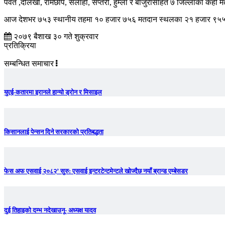
पर्वत ,दोलखा, रामेछाप, सर्लाही, सप्तरी, हुम्ला र बाजुरासहित ७ जिल्लाका केह
आज देशभर ७५३ स्थानीय तहमा १० हजार ७५६ मतदान स्थलका २१ हजार ९५५ मत
२०७९ बैशाख ३० गते शुक्रवार
प्रतिक्रिया
सम्बन्धित समाचार
युएई-कतारमा इरानले हान्यो ड्रोन र मिसाइल
किसानलाई पेन्सन दिने सरकारको प्रतिबद्धता
फेस अफ एसवाई २०८२’ सुरु: एसवाई इन्टरटेन्टमेन्टले खोज्दैछ नयाँ ब्रान्ड एम्बेसडर
दुई तिहाइको दम्भ नदेखाउनू- अध्यक्ष यादव