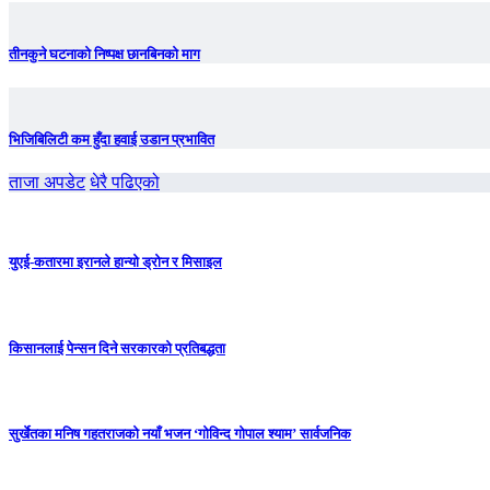
तीनकुने घटनाकाे निष्पक्ष छानबिनकाे माग
भिजिबिलिटी कम हुँदा हवाई उडान प्रभावित
ताजा अपडेट
धेरै पढिएको
युएई-कतारमा इरानले हान्यो ड्रोन र मिसाइल
किसानलाई पेन्सन दिने सरकारको प्रतिबद्धता
सुर्खेतका मनिष गहतराजको नयाँ भजन ‘गोविन्द गोपाल श्याम’ सार्वजनिक