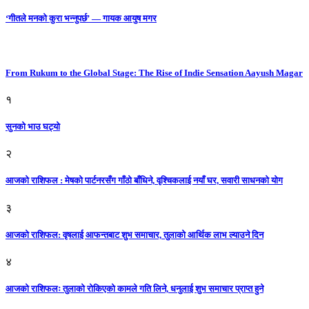
‘गीतले मनको कुरा भन्नुपर्छ’ — गायक आयुष मगर
From Rukum to the Global Stage: The Rise of Indie Sensation Aayush Magar
१
सुनको भाउ घट्याे
२
आजको राशिफल : मेषको पार्टनरसँग गाँठो बाँधिने, वृश्चिकलाई नयाँ घर, सवारी साधनकाे याेग
३
आजकाे राशिफल: वृषलाई आफन्तबाट शुभ समाचार, तुलाकाे आर्थिक लाभ ल्याउने दिन
४
आजको राशिफलः तुलाकाे रोकिएको कामले गति लिने, धनुलाई शुभ समाचार प्राप्त हुने