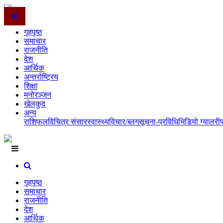
गृहपृष्ठ
समाचार
राजनीति
देश
आर्थिक
अन्तर्राष्ट्रिय
शिक्षा
मनोरञ्जन
खेलकुद
अन्य
राशिफल
विचित्र संसार
स्वास्थ्य
विचार/ब्लग
सूचना-प्रविधि
भिडियो ग्यालरी
गृहपृष्ठ
समाचार
राजनीति
देश
आर्थिक