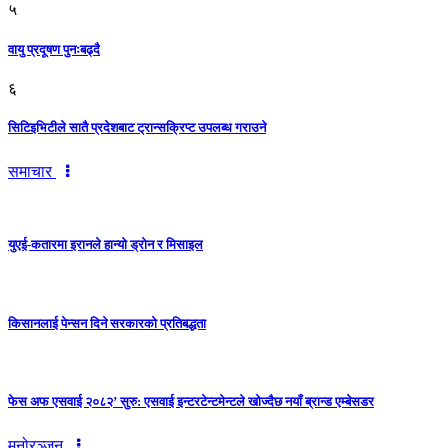
५
वायु प्रदूषण पुनःबढ्दै
६
सिटिइभिटीले सातै प्रदेशबाट ट्रान्सक्रिप्ट उपलब्ध गराउने
समाचार
युएई-कतारमा इरानले हान्यो ड्रोन र मिसाइल
किसानलाई पेन्सन दिने सरकारको प्रतिबद्धता
फेस अफ एसवाई २०८२’ सुरु: एसवाई इन्टरटेन्टमेन्टले खोज्दैछ नयाँ ब्रान्ड एम्बेसडर
मनोरञ्जन