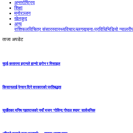
अन्तर्राष्ट्रिय
शिक्षा
मनोरञ्जन
खेलकुद
अन्य
राशिफल
विचित्र संसार
स्वास्थ्य
विचार/ब्लग
सूचना-प्रविधि
भिडियो ग्यालरी
ताजा अपडेट
युएई-कतारमा इरानले हान्यो ड्रोन र मिसाइल
किसानलाई पेन्सन दिने सरकारको प्रतिबद्धता
सुर्खेतका मनिष गहतराजको नयाँ भजन ‘गोविन्द गोपाल श्याम’ सार्वजनिक